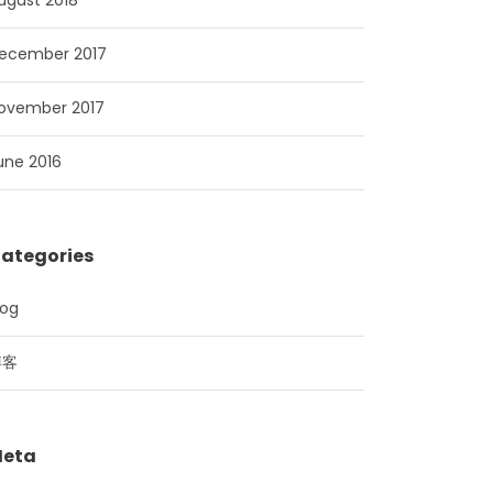
ugust 2018
ecember 2017
ovember 2017
une 2016
ategories
log
博客
eta