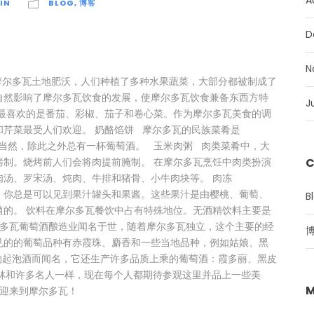
A
IN
BLOG
,
博客
D
N
摩尔多瓦土地肥沃，人们种植了多种水果蔬菜，大部分都被制成了
自然影响了摩尔多瓦饮食的发展，使摩尔多瓦饮食兼备东西方特
J
们最喜欢的是番茄、彩椒、茄子和卷心菜。作为摩尔多瓦美食的调
芹菜最受人们欢迎。 奶酪馅饼 摩尔多瓦的民族菜肴是
配食用，当然，除此之外总有一杯葡萄酒。 玉米肉粥 肉类菜肴中，大
C
烤制。烧烤前人们会将肉提前腌制。 在摩尔多瓦烹饪中肉类扮演
鸡肉汤、罗宋汤、炖肉、牛排和猪骨、小牛肉块等。 肉冻
以见到果汁罐头和果酱。这些果汁是由樱桃、葡萄、
B
植的。 饮料在摩尔多瓦餐饮中占有特殊地位。无酒精饮料主要是
尔多瓦葡萄酒酿造业闻名于世，随着摩尔多瓦独立，这个主要的经
见的的葡萄品种有赤霞珠、麝香和一些当地品种，例如姑娘、黑
质的起泡酒而闻名，它还生产许多品质上乘的葡萄酒：霞多丽、黑皮
林和许多名人一样，现在每个人都期待参观这里并品上一些美
M
欢迎来到摩尔多瓦！