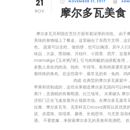
21
NOVEMBER 21, 2017
ADM
摩尔多瓦美食
NOV
摩尔多瓦共和国在烹饪方面有着深厚的传统。 由于
美味的食物端上了餐桌。这里融合了东西方文明，这
色。 蔬菜可以生吃、做馅饼，也可以腌渍。其中人
味品，大蒜、黑胡椒、月桂叶、小茴香、西芹、韭葱和
mamaliga (玉米粥/饼), 它与肉和酸奶油搭
多数人喜欢鸡肉汤、炖肉、牛排等。鱼和肉菜通常是
着特殊的角色。在这些菜中，最常见的有：兔肉、
肉卤 在典型的摩尔多瓦家庭中，你总是可
苹果和杏制成的，这些水果都是摩尔多瓦国内可以种
果汁，含酒精的有葡萄酒、白兰地等。 水果罐头 摩
济部门正在飞速发展并占领新市场。在摩尔多瓦最常
拉雅、摩尔多瓦等。克里科瓦Cricova酒窖以其优
诺、赤霞珠、琼瑶浆、麝香、长相思等。与尤里·加加
酒。 不要犹豫，来探索摩尔多瓦的美食和美酒吧。 