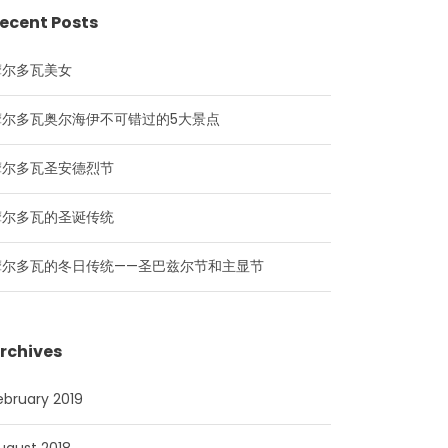
ecent Posts
摩尔多瓦美女
摩尔多瓦奥尔海伊不可错过的5大景点
摩尔多瓦圣安德烈节
摩尔多瓦的圣诞传统
摩尔多瓦的冬日传统——圣巴兹尔节和主显节
rchives
ebruary 2019