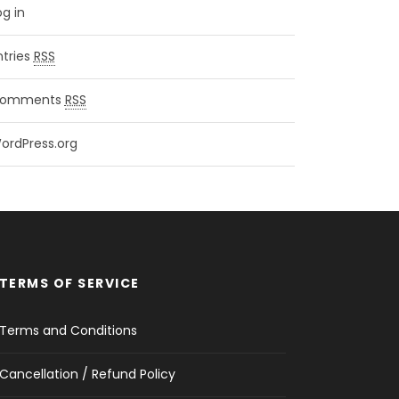
og in
ntries
RSS
omments
RSS
ordPress.org
TERMS OF SERVICE
Terms and Conditions
Cancellation / Refund Policy