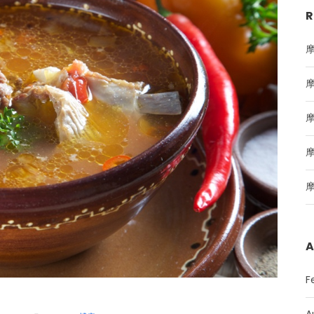
R
A
F