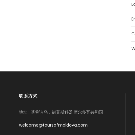
L
E
C
W
联系方式
地址 : 基希讷乌，街莫斯科21 摩尔多瓦共和国
welcome@toursofmoldova.com