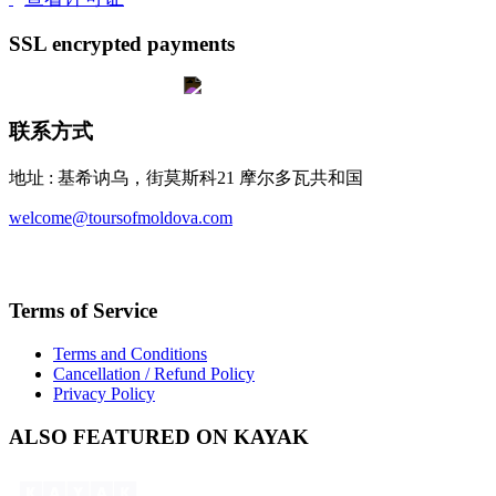
SSL encrypted payments
联系方式
地址 : 基希讷乌，街莫斯科21 摩尔多瓦共和国
welcome@toursofmoldova.com
Terms of Service
Terms and Conditions
Cancellation / Refund Policy
Privacy Policy
ALSO FEATURED ON KAYAK