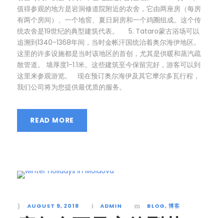
值得参观的地方是岩洞修道院附近的农舍，它由两座房（每房
有两个房间）、一个地窖、夏日厨房和一个鸡圈组成。这个传
统农舍是19世纪的典型建筑代表。 5. Tataro蒙古浴场可以
追溯到1340-1368年间，当时金帐汗国统治着奥尔海伊地区。
这里的许多设施都是当时该地区的首创，尤其是供暖和蒸汽疏
散管道。 墙厚度1-1.1米。这些建筑至今保留完好，游客可以到
这里来参观游览。 现在预订奥尔海伊及其它摩尔多瓦行程，
我们公司将为您提供最优质的服务。
READ MORE
AUGUST 9, 2018
ADMIN
BLOG
,
博客