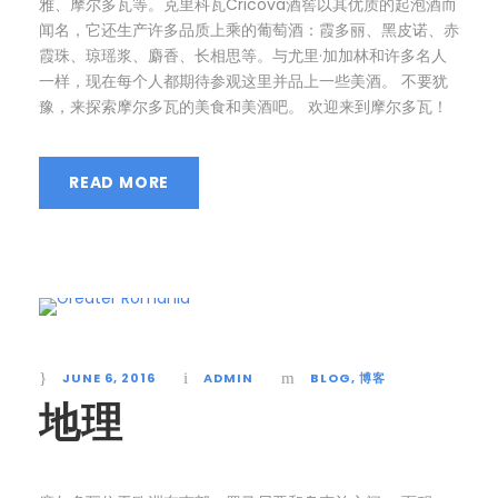
雅、摩尔多瓦等。克里科瓦Cricova酒窖以其优质的起泡酒而
闻名，它还生产许多品质上乘的葡萄酒：霞多丽、黑皮诺、赤
霞珠、琼瑶浆、麝香、长相思等。与尤里·加加林和许多名人
一样，现在每个人都期待参观这里并品上一些美酒。 不要犹
豫，来探索摩尔多瓦的美食和美酒吧。 欢迎来到摩尔多瓦！
READ MORE
JUNE 6, 2016
ADMIN
BLOG
,
博客
地理