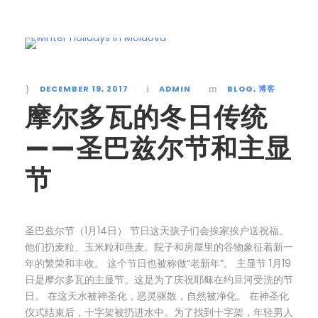
DECEMBER 19, 2017
ADMIN
BLOG
,
博客
摩尔多瓦的冬日传统
——圣巴兹尔节和主显
节
圣巴兹尔节（1月14日） 节日这天孩子们会挨家挨户送祝福。
他们扔麦粒、玉米粒和燕麦。院子和房屋里的谷物象征着新一
年的繁荣和丰收。 这个节日也被称做“老新年”。 主显节 1月19
日是摩尔多瓦的主显节。这是为了庆祝耶稣在约旦河受洗的节
日。 在这天水被神圣化，恶灵驱散，自然被净化。 在神圣化
仪式结束后，十字架被扔进水中。为了找到十字架，年轻男人