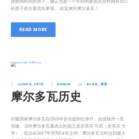
技能和时间的房子，被认为是一个年轻的家庭在乡村拥有自己
的房子的主要优先事项。 欢迎来到摩尔多瓦！
READ MORE
JUNE 6, 2016
ADMIN
BLOG
,
博客
摩尔多瓦历史
封建国家摩尔多瓦在1359年首先提到纪录片，由波格丹一世
组建。当时摩尔多瓦最杰出的国王是史蒂芬·马雷（史蒂芬·大
帝），统治在1457年至1504年之间，摩尔多瓦当时达到最大