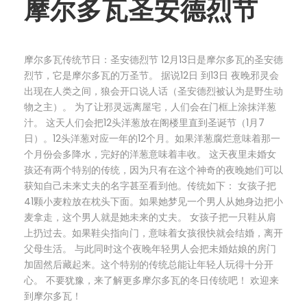
摩尔多瓦圣安德烈节
摩尔多瓦传统节日：圣安德烈节 12月13日是摩尔多瓦的圣安德
烈节，它是摩尔多瓦的万圣节。 据说12日 到13日 夜晚邪灵会
出现在人类之间，狼会开口说人话（圣安德烈被认为是野生动
物之主）。 为了让邪灵远离屋宅，人们会在门框上涂抹洋葱
汁。 这天人们会把12头洋葱放在阁楼里直到圣诞节（1月7
日）。12头洋葱对应一年的12个月。如果洋葱腐烂意味着那一
个月份会多降水，完好的洋葱意味着丰收。 这天夜里未婚女
孩还有两个特别的传统，因为只有在这个神奇的夜晚她们可以
获知自己未来丈夫的名字甚至看到他。传统如下： 女孩子把
41颗小麦粒放在枕头下面。如果她梦见一个男人从她身边把小
麦拿走，这个男人就是她未来的丈夫。 女孩子把一只鞋从肩
上扔过去。如果鞋尖指向门，意味着女孩很快就会结婚，离开
父母生活。 与此同时这个夜晚年轻男人会把未婚姑娘的房门
加固然后藏起来。这个特别的传统总能让年轻人玩得十分开
心。 不要犹豫，来了解更多摩尔多瓦的冬日传统吧！ 欢迎来
到摩尔多瓦！