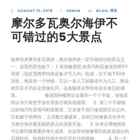
AUGUST 13, 2018
ADMIN
BLOG
,
博客
摩尔多瓦奥尔海伊不
可错过的5大景点
如果你来摩尔多瓦旅游，奥尔海伊是一定不能错过的景点之
一。这里的景色如下： 1. 岩洞修道院 由圣玛利亚修道院和11个
洞窟（现在需携带特殊设备才可入内）组成，位于地下50米
深处，地表有一个钟楼。它以一条人工的隧道作为入口，附近
村民至今仍在这里做礼拜。这条隧道会带给你永生难忘的感
觉。 修道院钟楼附近会看到一个十字架，当地居
民认为只有把手放在里面才能实现愿望。 2. 第二个不能错
过的地方时圣母玛利亚教堂，它坐落于洞穴修道院百步之外。
它初建于1636年，之后数次被破坏，目前已经修复完全并作
为奥尔海伊最美丽的景点向游客开放。 3. 在考古博物馆你
可以看到最重要的考古成果。在这里你能够看到此处发掘出的
石器时代、铁器时代和中世纪至近代的器物。 4. 另一个