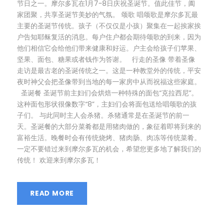
节日之一。摩尔多瓦在1月7-8日庆祝圣诞节。值此佳节，阖
家团聚，共享圣诞节美妙的气氛。 颂歌 唱颂歌是摩尔多瓦最
主要的圣诞节传统。孩子（不仅仅是小孩）聚集在一起挨家挨
户告知耶稣复活的消息。每户住户都会期待颂歌的到来，因为
他们相信它会给他们带来健康和好运。户主会给孩子们苹果、
坚果、面包、糖果或者钱作为答谢。 行走的圣像 带着圣像
走访是最古老的圣诞传统之一。这是一种教堂外的传统，平安
夜时神父会把圣像带到当地的每一家房中从而祝福这些家庭。
圣诞餐 圣诞节前主妇们会烘焙一种特殊的面包“克拉西尼”。
这种面包形状很像数字“8”，主妇们会将面包送给唱颂歌的孩
子们。 与此同时主人会杀猪。杀猪通常是在圣诞节的前一
天。圣诞餐的大部分菜肴都是用猪肉做的，象征着即将到来的
富裕生活。晚餐时会有传统烧烤、猪肉肠、肉冻等传统菜肴。
一定不要错过来到摩尔多瓦的机会，希望您更多地了解我们的
传统！ 欢迎来到摩尔多瓦！
READ MORE