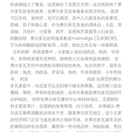
的食物端上了餐桌。这里融合了东西方文明，这自然影响了摩
尔多瓦饮食的发展，使摩尔多瓦饮食兼备东西方特色。 蔬菜
可以生吃、做馅饼，也可以腌渍。其中人们最喜欢的是番茄、
彩椒、茄子和卷心菜。作为摩尔多瓦美食的调味品，大蒜、黑
胡椒、月桂叶、小茴香、西芹、韭葱和芹菜最受人们欢迎。
奶酪馅饼 摩尔多瓦的民族菜肴是mamaliga (玉米粥/饼),
它与肉和酸奶油搭配食用，当然，除此之外总有一杯葡萄酒。
玉米肉粥 肉类菜肴中，大多数人喜欢鸡肉汤、炖肉、牛排
等。鱼和肉菜通常是烤制。烧烤前人们会将肉提前腌制。 在
摩尔多瓦烹饪中肉类扮演着特殊的角色。在这些菜中，最常见
的有：兔肉、鸡肉汤、罗宋汤、炖肉、牛排和猪骨、小牛肉块
等。 肉冻 肉卤 在典型的摩尔
多瓦家庭中，你总是可以见到果汁罐头和果酱。这些果汁是由
樱桃、葡萄、苹果和杏制成的，这些水果都是摩尔多瓦国内可
以种植的。 饮料在摩尔多瓦餐饮中占有特殊地位。无酒精饮
料主要是果汁，含酒精的有葡萄酒、白兰地等。 水果罐头 摩
尔多瓦葡萄酒酿造业闻名于世，随着摩尔多瓦独立，这个主要
的经济部门正在飞速发展并占领新市场。在摩尔多瓦最常见的
的葡萄品种有赤霞珠、麝香和一些当地品种，例如姑娘、黑拉