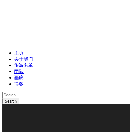
主页
关于我们
旅游名单
团队
画廊
博客