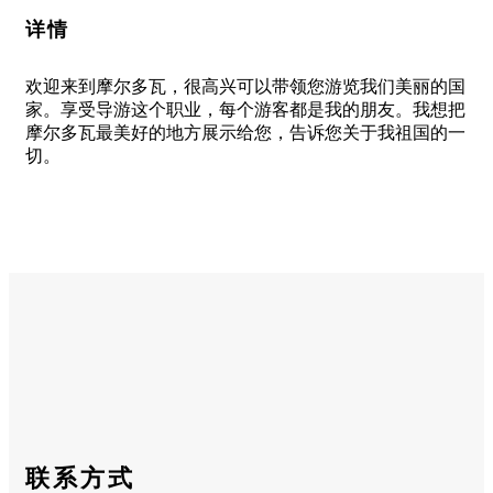
详情
欢迎来到摩尔多瓦，很高兴可以带领您游览我们美丽的国
家。享受导游这个职业，每个游客都是我的朋友。我想把
摩尔多瓦最美好的地方展示给您，告诉您关于我祖国的一
切。
联系方式