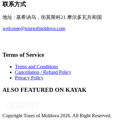
联系方式
地址 : 基希讷乌，街莫斯科21 摩尔多瓦共和国
welcome@toursofmoldova.com
Terms of Service
Terms and Conditions
Cancellation / Refund Policy
Privacy Policy
ALSO FEATURED ON KAYAK
Copyright Tours of Moldova 2026. All Right Reserved.