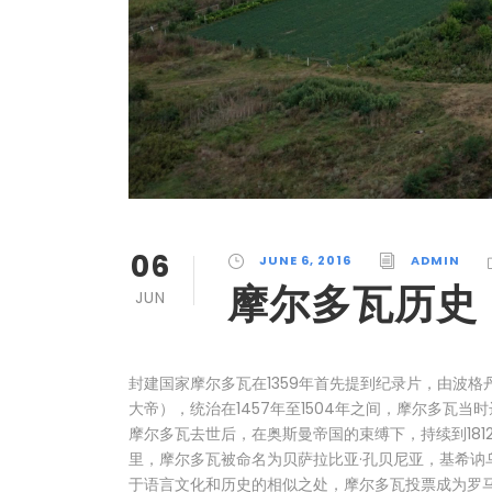
06
JUNE 6, 2016
ADMIN
摩尔多瓦历史
JUN
封建国家摩尔多瓦在1359年首先提到纪录片，由波格
大帝），统治在1457年至1504年之间，摩尔多瓦当时达
摩尔多瓦去世后，在奥斯曼帝国的束缚下，持续到18
里，摩尔多瓦被命名为贝萨拉比亚·孔贝尼亚，基希讷乌
于语言文化和历史的相似之处，摩尔多瓦投票成为罗马尼亚的一