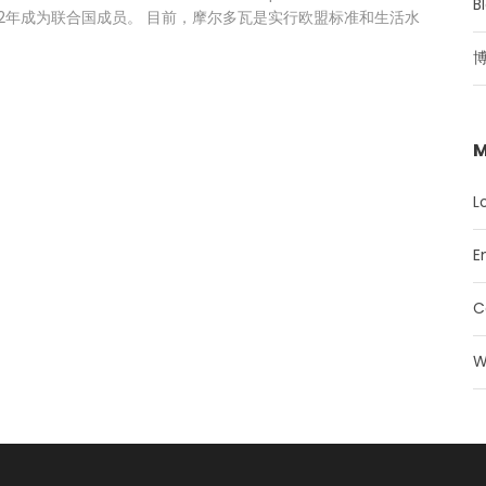
B
992年成为联合国成员。 目前，摩尔多瓦是实行欧盟标准和生活水
M
L
E
C
W