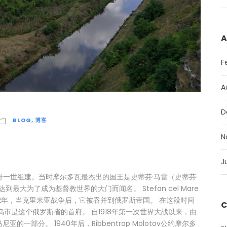
A
F
A
D
BLOG
,
博客
N
J
丹一世组建。当时摩尔多瓦最杰出的国王是史蒂芬·马雷（史蒂芬·
到最大为了成为基督教世界的大门而闻名。 Stefan cel Mare
12年，当克里米亚战争后，它被吞并到俄罗斯帝国。 在这段时间
C
市是这个俄罗斯省的首府。 自1918年第一次世界大战以来，由
部分。 1940年后，Ribbentrop Molotov公约摩尔多