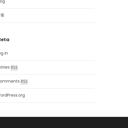
log
博客
eta
og in
ntries
RSS
omments
RSS
ordPress.org