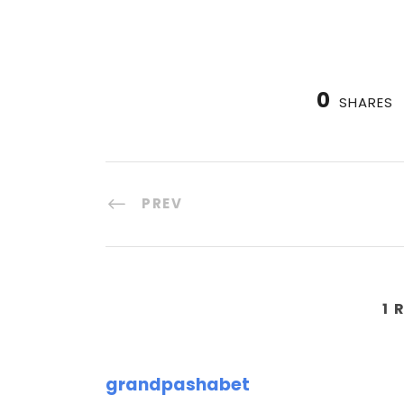
0
SHARES
PREV
1 
grandpashabet