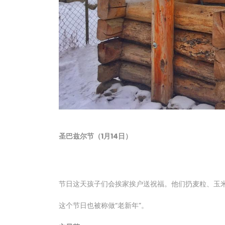
圣巴兹尔节（1月14日）
节日这天孩子们会挨家挨户送祝福。他们扔麦粒、玉
这个节日也被称做“老新年”。