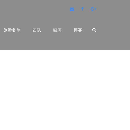
旅游名单
团队
画廊
博客
兹尔节和主显节