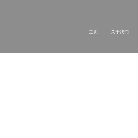
主页
关于我们
摩尔多瓦的冬日传统——主显节
1
的冬日传统——圣巴